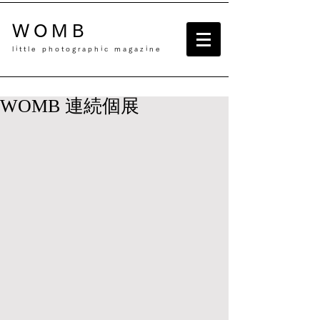
WOMB
little photographic magazine
WOMB 連続個展