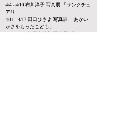
4/4 - 4/10 布川淳子 写真展 「サンクチュ
アリ」
4/11 - 4/17 田口ひさよ 写真展 「あかい
かさをもったこども」
4/18 - 4/25 植田真紗美 写真展 「海へ」
コメント
コメントを追加…